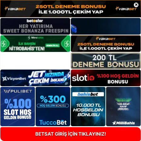
×
BETSAT GİRİŞ İÇİN TIKLAYINIZ!