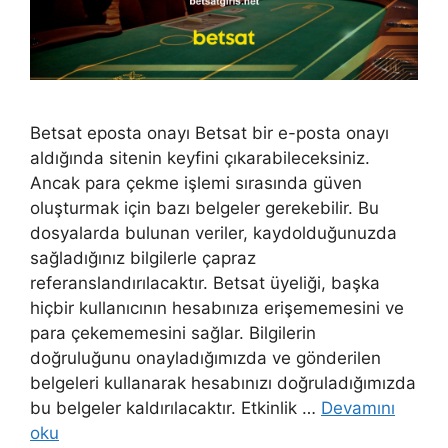
Betsat eposta onayı Betsat bir e-posta onayı
aldığında sitenin keyfini çıkarabileceksiniz.
Ancak para çekme işlemi sırasında güven
oluşturmak için bazı belgeler gerekebilir. Bu
dosyalarda bulunan veriler, kaydolduğunuzda
sağladığınız bilgilerle çapraz
referanslandırılacaktır. Betsat üyeliği, başka
hiçbir kullanıcının hesabınıza erişememesini ve
para çekememesini sağlar. Bilgilerin
doğruluğunu onayladığımızda ve gönderilen
belgeleri kullanarak hesabınızı doğruladığımızda
bu belgeler kaldırılacaktır. Etkinlik …
Devamını
oku