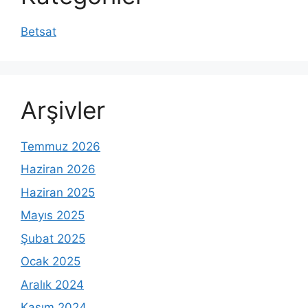
Betsat
Arşivler
Temmuz 2026
Haziran 2026
Haziran 2025
Mayıs 2025
Şubat 2025
Ocak 2025
Aralık 2024
Kasım 2024