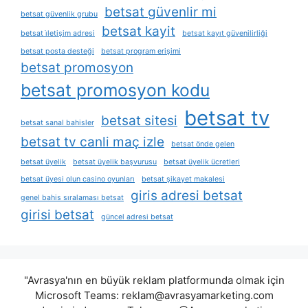
betsat güvenlir mi
betsat güvenlik grubu
betsat kayit
betsat i̇letişim adresi
betsat kayıt güvenilirliği
betsat posta desteği
betsat program erişimi
betsat promosyon
betsat promosyon kodu
betsat tv
betsat sitesi
betsat sanal bahisler
betsat tv canli maç izle
betsat önde gelen
betsat üyelik
betsat üyelik başvurusu
betsat üyelik ücretleri
betsat üyesi olun casino oyunları
betsat şikayet makalesi
giris adresi betsat
genel bahis sıralaması betsat
girisi betsat
güncel adresi betsat
"Avrasya'nın en büyük reklam platformunda olmak için
Microsoft Teams:
reklam@avrasyamarketing.com