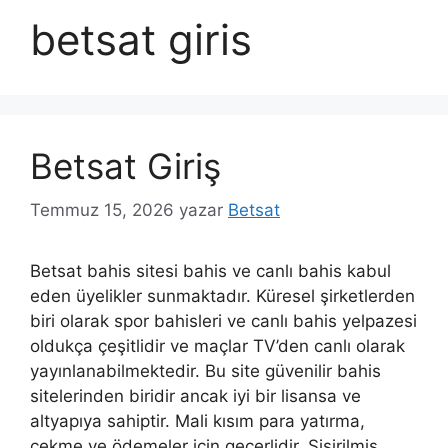
betsat giris
Betsat Giriş
Temmuz 15, 2026
yazar
Betsat
Betsat bahis sitesi bahis ve canlı bahis kabul
eden üyelikler sunmaktadır. Küresel şirketlerden
biri olarak spor bahisleri ve canlı bahis yelpazesi
oldukça çeşitlidir ve maçlar TV’den canlı olarak
yayınlanabilmektedir. Bu site güvenilir bahis
sitelerinden biridir ancak iyi bir lisansa ve
altyapıya sahiptir. Mali kısım para yatırma,
çekme ve ödemeler için geçerlidir. Şişirilmiş