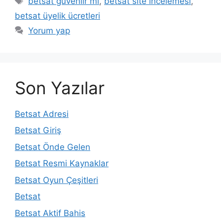
betsat güvenlir mi
,
betsat site i̇ncelemesi
,
betsat üyelik ücretleri
Yorum yap
Son Yazılar
Betsat Adresi
Betsat Giriş
Betsat Önde Gelen
Betsat Resmi Kaynaklar
Betsat Oyun Çeşitleri
Betsat
Betsat Aktif Bahis