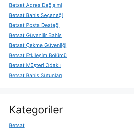
Betsat Adres Değişimi
Betsat Bahis Seçeneği
Betsat Posta Desteği
Betsat Güvenilir Bahis
Betsat Çekme Güvenliği
Betsat Etkileşim Bölümü
Betsat Müşteri Odaklı
Betsat Bahis Sütunları
Kategoriler
Betsat