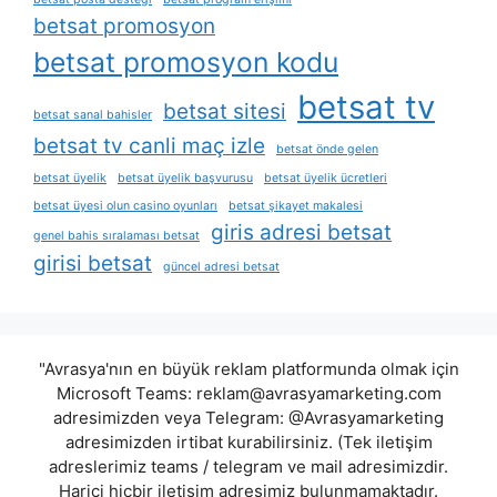
betsat promosyon
betsat promosyon kodu
betsat tv
betsat sitesi
betsat sanal bahisler
betsat tv canli maç izle
betsat önde gelen
betsat üyelik
betsat üyelik başvurusu
betsat üyelik ücretleri
betsat üyesi olun casino oyunları
betsat şikayet makalesi
giris adresi betsat
genel bahis sıralaması betsat
girisi betsat
güncel adresi betsat
"Avrasya'nın en büyük reklam platformunda olmak için
Microsoft Teams:
reklam@avrasyamarketing.com
adresimizden veya Telegram: @Avrasyamarketing
adresimizden irtibat kurabilirsiniz. (Tek iletişim
adreslerimiz teams / telegram ve mail adresimizdir.
Harici hiçbir iletişim adresimiz bulunmamaktadır.