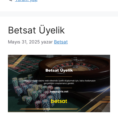
Betsat Üyelik
Mayıs 31, 2025
yazar
Betsat