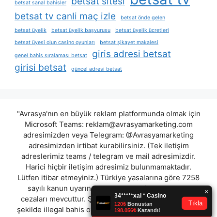
betsat sitesi
betsat sanal bahisler
betsat tv canli maç izle
betsat önde gelen
betsat üyelik
betsat üyelik başvurusu
betsat üyelik ücretleri
betsat üyesi olun casino oyunları
betsat şikayet makalesi
giris adresi betsat
genel bahis sıralaması betsat
girisi betsat
güncel adresi betsat
"Avrasya'nın en büyük reklam platformunda olmak için
Microsoft Teams:
reklam@avrasyamarketing.com
adresimizden veya Telegram: @Avrasyamarketing
adresimizden irtibat kurabilirsiniz. (Tek iletişim
adreslerimiz teams / telegram ve mail adresimizdir.
Harici hiçbir iletişim adresimiz bulunmamaktadır.
Lütfen itibar etmeyiniz.) Türkiye yasalarına göre 7258
sayılı kanun uyarınca yasa dışı bahis oynamanın
cezaları mevcuttur. Şu an bulunduğunuz site hiç bir
şekilde illegal bahis oyunları oynatmıyor ve oynamaya