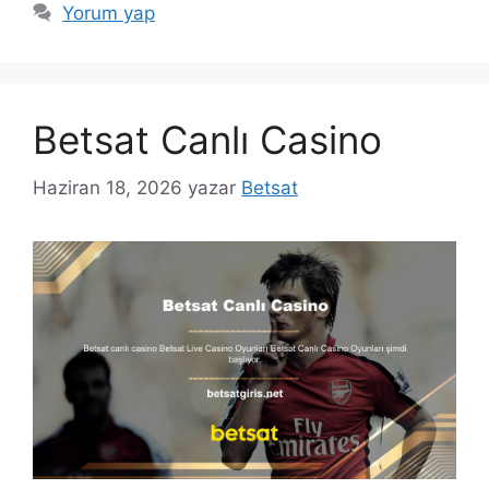
Yorum yap
Betsat Canlı Casino
Haziran 18, 2026
yazar
Betsat