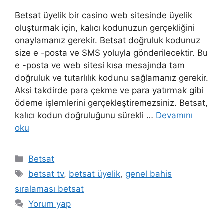
Betsat üyelik bir casino web sitesinde üyelik
oluşturmak için, kalıcı kodunuzun gerçekliğini
onaylamanız gerekir. Betsat doğruluk kodunuz
size e -posta ve SMS yoluyla gönderilecektir. Bu
e -posta ve web sitesi kısa mesajında tam
doğruluk ve tutarlılık kodunu sağlamanız gerekir.
Aksi takdirde para çekme ve para yatırmak gibi
ödeme işlemlerini gerçekleştiremezsiniz. Betsat,
kalıcı kodun doğruluğunu sürekli …
Devamını
oku
Kategoriler
Betsat
Etiketler
betsat tv
,
betsat üyelik
,
genel bahis
sıralaması betsat
Yorum yap