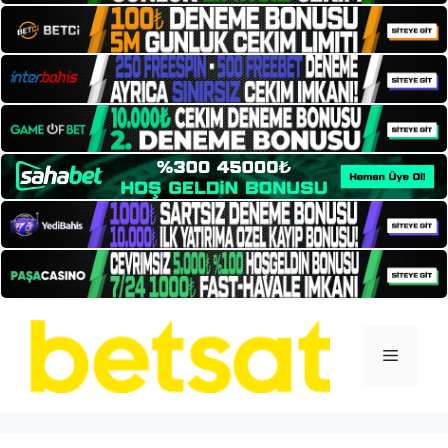
İçeriğe
atla
Menü