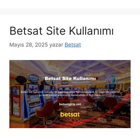
Betsat Site Kullanımı
Mayıs 28, 2025
yazar
Betsat