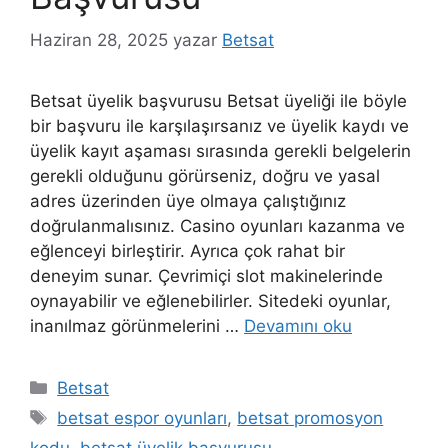
Haziran 28, 2025
yazar
Betsat
Betsat üyelik başvurusu Betsat üyeliği ile böyle
bir başvuru ile karşılaşırsanız ve üyelik kaydı ve
üyelik kayıt aşaması sırasında gerekli belgelerin
gerekli olduğunu görürseniz, doğru ve yasal
adres üzerinden üye olmaya çalıştığınız
doğrulanmalısınız. Casino oyunları kazanma ve
eğlenceyi birleştirir. Ayrıca çok rahat bir
deneyim sunar. Çevrimiçi slot makinelerinde
oynayabilir ve eğlenebilirler. Sitedeki oyunlar,
inanılmaz görünmelerini …
Devamını oku
Kategoriler
Betsat
Etiketler
betsat espor oyunları
,
betsat promosyon