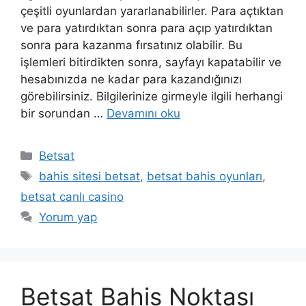
çeşitli oyunlardan yararlanabilirler. Para açtıktan
ve para yatırdıktan sonra para açıp yatırdıktan
sonra para kazanma fırsatınız olabilir. Bu
işlemleri bitirdikten sonra, sayfayı kapatabilir ve
hesabınızda ne kadar para kazandığınızı
görebilirsiniz. Bilgilerinize girmeyle ilgili herhangi
bir sorundan …
Devamını oku
Kategoriler
Betsat
Etiketler
bahis sitesi betsat
,
betsat bahis oyunları
,
betsat canlı casino
Yorum yap
Betsat Bahis Noktası