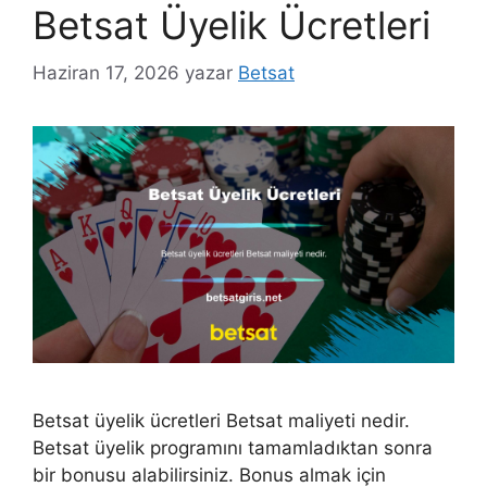
Betsat Üyelik Ücretleri
Haziran 17, 2026
yazar
Betsat
Betsat üyelik ücretleri Betsat maliyeti nedir.
Betsat üyelik programını tamamladıktan sonra
bir bonusu alabilirsiniz. Bonus almak için