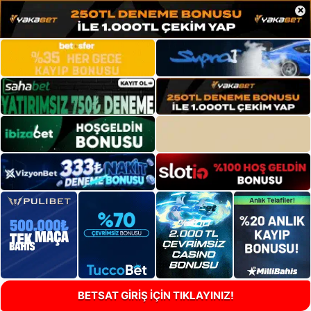
×
BETSAT GİRİŞ İÇİN TIKLAYINIZ!