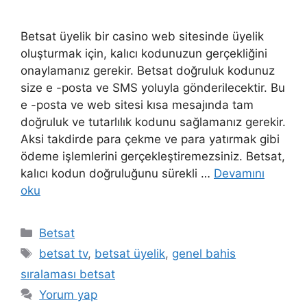
Betsat üyelik bir casino web sitesinde üyelik
oluşturmak için, kalıcı kodunuzun gerçekliğini
onaylamanız gerekir. Betsat doğruluk kodunuz
size e -posta ve SMS yoluyla gönderilecektir. Bu
e -posta ve web sitesi kısa mesajında tam
doğruluk ve tutarlılık kodunu sağlamanız gerekir.
Aksi takdirde para çekme ve para yatırmak gibi
ödeme işlemlerini gerçekleştiremezsiniz. Betsat,
kalıcı kodun doğruluğunu sürekli …
Devamını
oku
Kategoriler
Betsat
Etiketler
betsat tv
,
betsat üyelik
,
genel bahis
sıralaması betsat
Yorum yap