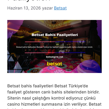
Haziran 13, 2026
yazar
Betsat
Betsat bahis faaliyetleri Betsat Türkiye’de
faaliyet gösteren canlı bahis sitelerinden biridir.
Sitenin nasıl çalıştığını kontrol ediyoruz çünkü
casino hizmetleri sunmasına izin veriliyor. Betsat