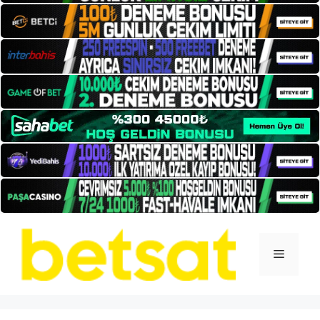
İçeriğe
atla
Menü