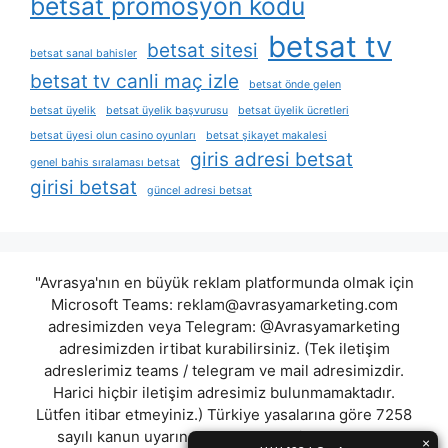
betsat promosyon kodu
betsat tv
betsat sitesi
betsat sanal bahisler
betsat tv canli maç izle
betsat önde gelen
betsat üyelik
betsat üyelik başvurusu
betsat üyelik ücretleri
betsat üyesi olun casino oyunları
betsat şikayet makalesi
giris adresi betsat
genel bahis sıralaması betsat
girisi betsat
güncel adresi betsat
"Avrasya'nın en büyük reklam platformunda olmak için
Microsoft Teams:
reklam@avrasyamarketing.com
adresimizden veya Telegram: @Avrasyamarketing
adresimizden irtibat kurabilirsiniz. (Tek iletişim
adreslerimiz teams / telegram ve mail adresimizdir.
Harici hiçbir iletişim adresimiz bulunmamaktadır.
Lütfen itibar etmeyiniz.) Türkiye yasalarına göre 7258
sayılı kanun uyarınca yasa dışı bahis oynamanın