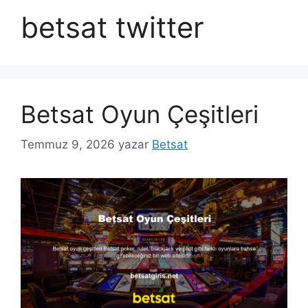
betsat twitter
Betsat Oyun Çeşitleri
Temmuz 9, 2026
yazar
Betsat