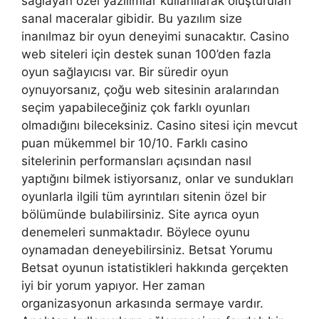
sağlayan özel yazılımlar kullanılarak oluşturulan
sanal maceralar gibidir. Bu yazılım size
inanılmaz bir oyun deneyimi sunacaktır. Casino
web siteleri için destek sunan 100’den fazla
oyun sağlayıcısı var. Bir süredir oyun
oynuyorsanız, çoğu web sitesinin aralarından
seçim yapabileceğiniz çok farklı oyunları
olmadığını bileceksiniz. Casino sitesi için mevcut
puan mükemmel bir 10/10. Farklı casino
sitelerinin performansları açısından nasıl
yaptığını bilmek istiyorsanız, onlar ve sundukları
oyunlarla ilgili tüm ayrıntıları sitenin özel bir
bölümünde bulabilirsiniz. Site ayrıca oyun
denemeleri sunmaktadır. Böylece oyunu
oynamadan deneyebilirsiniz. Betsat Yorumu
Betsat oyunun istatistikleri hakkında gerçekten
iyi bir yorum yapıyor. Her zaman
organizasyonun arkasında sermaye vardır.