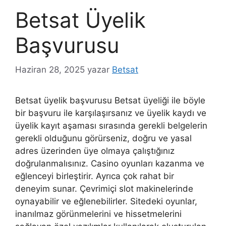
Betsat Üyelik
Başvurusu
Haziran 28, 2025
yazar
Betsat
Betsat üyelik başvurusu Betsat üyeliği ile böyle
bir başvuru ile karşılaşırsanız ve üyelik kaydı ve
üyelik kayıt aşaması sırasında gerekli belgelerin
gerekli olduğunu görürseniz, doğru ve yasal
adres üzerinden üye olmaya çalıştığınız
doğrulanmalısınız. Casino oyunları kazanma ve
eğlenceyi birleştirir. Ayrıca çok rahat bir
deneyim sunar. Çevrimiçi slot makinelerinde
oynayabilir ve eğlenebilirler. Sitedeki oyunlar,
inanılmaz görünmelerini ve hissetmelerini