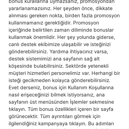
bonus kurallarına uymazsanız, promosyondan
yararlanamazsınız. Her şeyden önce, dikkate
alınması gereken nokta, birden fazla promosyon
kullanmamanız gerektiğidir. Promosyon
içeriğinde belirtilen zaman diliminde bonuslar
kullanmak önemlidir. Her şey yolunda giderse,
canlı destek ekibimize ulaşabilir ve isteğinizi
gönderebilirsiniz. Yardıma ihtiyacınız varsa,
destek sistemimizi ana sayfanın sağ alt
köşesinde bulabilirsiniz. Sektörde yetenekli
müşteri hizmetleri personelimiz var. Herhangi bir
isteği gecikmeden kolayca gönderebilirsiniz.
Evet derseniz, bonus için Kullanım Koşullarına
nasıl erişeceğinizi bilmek istiyorsanız, ana
sayfanın üst menüsünden İşlemler sekmesine
tıklayın. Tüm bonus özellikleri içeren bir sayfa
görünecektir. Tüm ayrıntıları görmek için
ilgilendiğiniz kampanyaya tıklayın. Bu adımları